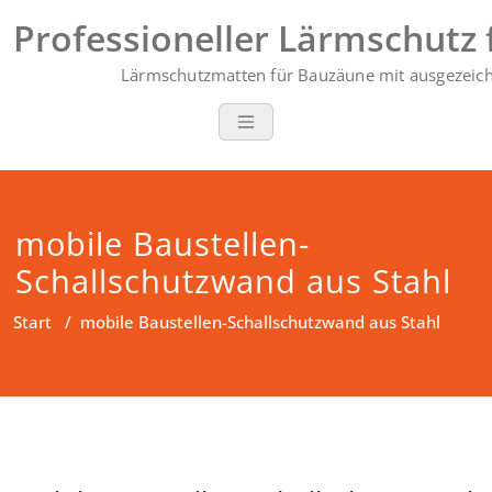
Zum
Professioneller Lärmschutz 
Inhalt
springen
Lärmschutzmatten für Bauzäune mit ausgezeich
mobile Baustellen-
Schallschutzwand aus Stahl
Start
/
mobile Baustellen-Schallschutzwand aus Stahl