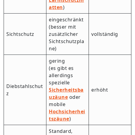
Lärmschutzm
atten
)
eingeschränkt
(besser mit
Sichtschutz
zusätzlicher
vollständig
Sichtschutzpla
ne)
gering
(es gibt es
allerdings
spezielle
Diebstahlschut
Sicherheitsba
erhöht
z
uzäune
oder
mobile
Hochsicherhei
tszäune
)
Standard,